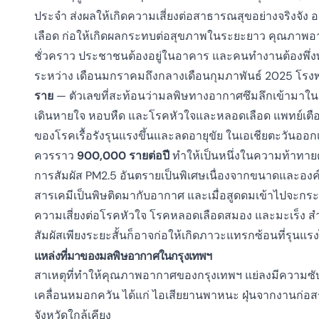
ประจำ
ส่งผลให้เกิดความเสี่ยงต่อสาธารณสุขอย่างจริงจัง อ
เลือด ก่อให้เกิดผลกระทบต่อสุขภาพในระยะยาว คุณภาพอาก
ชั่วคราว ประชาชนต้องอยู่ในอาคาร และคนทำงานต้องพึ่ง
ระหว่าง
เดือนมกราคมถึงกลางเดือนกุมภาพันธ์ 2025
โรงพ
ราย
— ตัวเลขที่สะท้อนว่ามลพิษทางอากาศซึมลึกเข้ามาในชีว
เดินหายใจ หอบหืด และโรคหัวใจและหลอดเลือด แพทย์เตือ
ของโรคเรื้อรังรุนแรงขึ้นและลดอายุขัย ในเอเชียตะวันออ
ควรราว
900,000 รายต่อปี
ทำให้เป็นหนึ่งในความท้าทายด้
การสัมผัส PM2.5 อันตรายเป็นพิเศษเนื่องจากขนาดและอ
สารเคมีเป็นพิษติดมากับอากาศ และเมื่อสูดดมเข้าไปจะกระ
ความเสี่ยงต่อโรคหัวใจ โรคหลอดเลือดสมอง และมะเร็ง
สำ
สัมผัสเพียงระยะสั้นก็อาจก่อให้เกิดภาวะแทรกซ้อนที่รุนแรง
แหล่งที่มาของมลพิษอากาศในกรุงเทพฯ
สาเหตุที่ทำให้คุณภาพอากาศของกรุงเทพฯ แย่ลงมีความซั
เคลื่อนหมอกควัน ได้แก่
ไอเสียยานพาหนะ ฝุ่นจากงานก่
จังหวัดใกล้เคียง