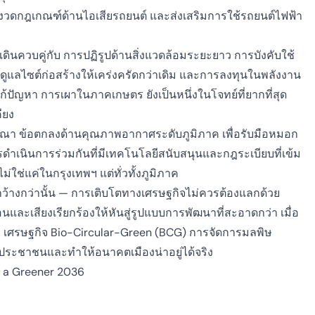
ข้มงวดกฎเกณฑ์ด้านไอเสียรถยนต์ และส่งเสริมการใช้รถยนต์ไฟฟ้า
เดินควบคู่กับ
การปฏิรูปด้านสิ่งแวดล้อมระยะยาว
การบังคับใช้
แลไซต์ก่อสร้างให้เคร่งครัดกว่าเดิม และการลงทุนในพลังงาน
แก้ปัญหา
การเผาในภาคเกษตร
ยังเป็นหนึ่งในโจทย์ที่ยากที่สุด
ียง
ารณา
ข้อตกลงด้านคุณภาพอากาศระดับภูมิภาค
เพื่อรับมือหมอก
ำเนินการร่วมกันที่มีเทคโนโลยีสนับสนุนและกฎระเบียบที่เข้ม
ช่แค่ในกรุงเทพฯ แต่ทั่วทั้งภูมิภาค
ว้างกว่านั้น — การเติบโตทางเศรษฐกิจไม่ควรต้องแลกด้วย
และเสียงเรียกร้องให้หันสู่รูปแบบการพัฒนาที่สะอาดกว่า เมื่อ
ง
เศรษฐกิจ Bio-Circular-Green (BCG)
การจัดการมลพิษ
ระชาชนและทำให้อนาคตเมืองน่าอยู่ได้จริง
s a Greener 2036