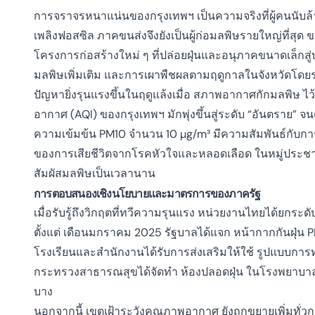
การจราจรหนาแน่นของกรุงเทพฯ เป็นความจริงที่ผู้คนนับล้า
เพลิงฟอสซิล ภาคขนส่งจึงยังเป็นผู้ก่อมลพิษรายใหญ่ที่สุ
โครงการก่อสร้างใหม่ ๆ ที่ปล่อยฝุ่นและอนุภาคขนาดเล็กสู
มลพิษเพิ่มเติม และการเผาพืชผลตามฤดูกาลในจังหวัดโดย
ปัญหายิ่งรุนแรงขึ้นในฤดูแล้งเมื่อ
สภาพอากาศกักมลพิษ
ไว
อากาศ (AQI)
ของกรุงเทพฯ มักพุ่งขึ้นสู่ระดับ “อันตราย” จน
ความเข้มข้น PM10 จำนวน 10 µg/m³ มีความสัมพันธ์กับการเ
ของการเสียชีวิตจากโรคหัวใจและหลอดเลือด
ในหมู่ประชา
สัมผัสมลพิษเป็นเวลานาน
การตอบสนองเชิงนโยบายและมาตรการของภาครัฐ
เมื่อรับรู้ถึงวิกฤตที่ทวีความรุนแรง หน่วยงานไทยได้ย
ตั้งแต่
เดือนมกราคม 2025
รัฐบาลได้แจก
หน้ากากกันฝุ่น P
โรงเรียนและสำนักงานได้รับการส่งเสริมให้ใช้
รูปแบบการ
กระทรวงสาธารณสุขได้จัดทำ
ห้องปลอดฝุ่น
ในโรงพยาบาลแ
บาง
นอกจากนี้
เขตเฝ้าระวังคุณภาพอากาศ
ยังถูกขยายเพิ่มทั่