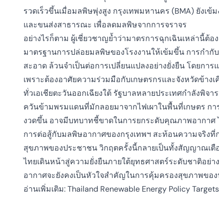
รวดเร็วขึ้นเมื่อมลพิษพุ่งสูง กรุงเทพมหานคร (BMA) ยังเ
และขนส่งสาธารณะ เพื่อลดมลพิษจากการจราจร
อย่างไรก็ตาม ผู้เชี่ยวชาญย้ำว่ามาตรการฉุกเฉินเหล่านี้ต้อง
มาตรฐานการปล่อยมลพิษของโรงงานให้เข้มขึ้น การกำกับดู
สะอาด ล้วนจำเป็นต่อการเปลี่ยนแปลงอย่างยั่งยืน โดยการ
เพราะต้องอาศัยความร่วมมือกับเกษตรกรและจังหวัดข้างเค
ทั่วเอเชียตะวันออกเฉียงใต้ รัฐบาลหลายประเทศกำลังพิจ
ควันข้ามพรมแดนที่มักลอยมาจากไฟเผาในพื้นที่เกษตร การด
งวดขึ้น อาจมีบทบาทชี้ขาดในการยกระดับคุณภาพอากาศ ไม่ใ
การต่อสู้กับมลพิษอากาศของกรุงเทพฯ สะท้อนความจริงที่ก
สุขภาพของประชาชน วิกฤตครั้งนี้กลายเป็นทั้งสัญญาณเตือน
ไทยเดินหน้าสู่ความยั่งยืนภายใต้ยุทธศาสตร์ระดับชาติอย่า
อากาศจะยังคงเป็นหัวใจสำคัญในการคุ้มครองสุขภาพของป
อ่านเพิ่มเติม:
T
hailand Renewable Energy Policy Target