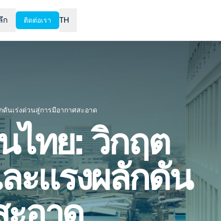
ลึก
TH
ติดต่อเรา
ันเร่งด่วนสู่การมีอากาศสะอาด
ไทย: วิกฤต
และแรงผลักดัน
ศสะอาด