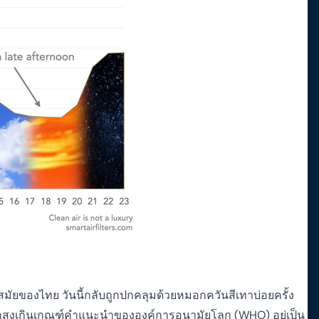
มัยของไทย วันนี้กลับถูกปกคลุมด้วยหมอกควันสีเทาบ่อยครั้ง
มักสูงเกินเกณฑ์คำแนะนำขององค์การอนามัยโลก (WHO) อยู่เป็น