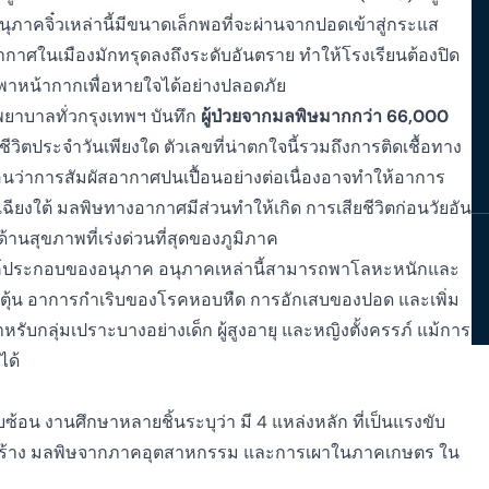
นุภาคจิ๋วเหล่านี้มีขนาดเล็กพอที่จะผ่านจากปอดเข้าสู่กระแส
าศในเมืองมักทรุดลงถึงระดับอันตราย ทำให้โรงเรียนต้องปิด
พาหน้ากากเพื่อหายใจได้อย่างปลอดภัย
ยาบาลทั่วกรุงเทพฯ บันทึก
ผู้ป่วยจากมลพิษมากกว่า 66,000
ิตประจำวันเพียงใด ตัวเลขที่น่าตกใจนี้รวมถึงการติดเชื้อทาง
นว่าการสัมผัสอากาศปนเปื้อนอย่างต่อเนื่องอาจทำให้อาการ
กเฉียงใต้ มลพิษทางอากาศมีส่วนทำให้เกิด
การเสียชีวิตก่อนวัยอัน
านสุขภาพที่เร่งด่วนที่สุดของภูมิภาค
งค์ประกอบของอนุภาค อนุภาคเหล่านี้สามารถพาโลหะหนักและ
ตุ้น
อาการกำเริบของโรคหอบหืด การอักเสบของปอด และเพิ่ม
หรับกลุ่มเปราะบางอย่างเด็ก ผู้สูงอายุ และหญิงตั้งครรภ์ แม้การ
ได้
บซ้อน งานศึกษาหลายชิ้นระบุว่า
มี 4 แหล่งหลัก
ที่เป็นแรงขับ
อสร้าง มลพิษจากภาคอุตสาหกรรม และการเผาในภาคเกษตร
ใน