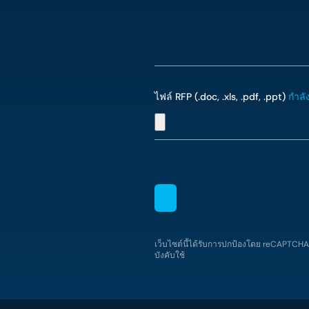
ไฟล์ RFP (.doc, .xls, .pdf, .ppt)
กำลั
เว็บไซต์นี้ได้รับการปกป้องโดย reCAPTCH
บังคับใช้