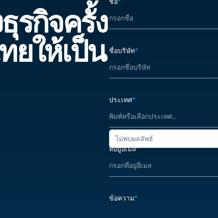
ชื่อ
*
ระเบียบ และห่วงโซ่คุณค่าที่กำลัง
ทางการเข้
การลงทุน
ุรกิจครั้ง
เปลี่ยนแปลง เพื่อระบุว่าธุรกิจของ
การนำเข้า
ุณในระบบ
คุณสามารถแข่งขันและสร้างคุณค่า
เครือข่าย
พของ
ได้ในจุดใด
ยืดหยุ่นขอ
ทยให้เป็น
ประเทศไท
ชื่อบริษัท
*
ระดับภูมิภ
ประเทศ
*
ไม่พบผลลัพธ์
ที่อยู่อีเมล
*
ข้อความ
*