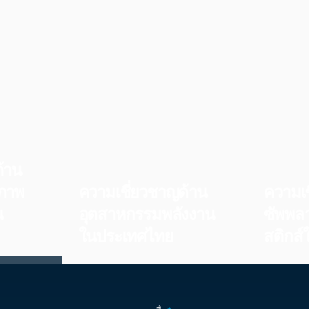
้าน
ภาพ
ความเชี่ยวชาญด้าน
ความเ
น
อุตสาหกรรมพลังงาน
ซัพพล
ในประเทศไทย
สติกส
การของ
ประเมินโครงสร้างตลาด ลำดับ
าพ กฎ
ความสำคัญของการลงทุน กฎ
เสริมความแ
ลูกค้า