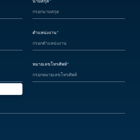
นามสกุล
*
าสู่ตลาด ต้นทุนรวมใน
ด้านการขนส่งผู้โดยสารและสินค้า
สินค้า ระบบคลังสินค้า
กฎระเบียบ และโอกาสในการสร้าง
การจัดจำหน่าย และความ
พันธมิตรที่เกี่ยวข้องกับกลยุทธ์ด้าน
งห่วงโซ่อุปทาน ทั้งใน
การขนส่งและการเดินทางของคุณ
ยและตามเส้นทางการค้า
ตำแหน่งงาน
*
าค
หมายเลขโทรศัพท์
*