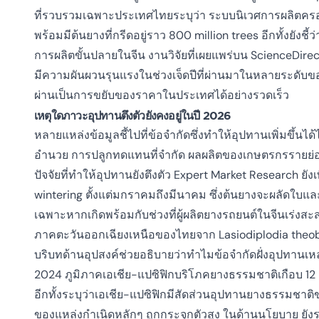
ที่รวบรวมเฉพาะประเทศไทยระบุว่า ระบบนิเวศการผลิตครอบคล
พร้อมมีต้นยางที่กรีดอยู่ราว 800 million trees อีกทั้งยังช
การผลิตขั้นปลายในจีน งานวิจัยที่เผยแพร่บน ScienceDir
มีความผันผวนรุนแรงในช่วงเจ็ดปีที่ผ่านมาในหลายระดับขอ
ผ่านเป็นการขยับของราคาในประเทศได้อย่างรวดเร็ว
เหตุใดภาวะอุปทานตึงตัวยังคงอยู่ในปี 2026
หลายแหล่งข้อมูลชี้ไปที่ข้อจำกัดซึ่งทำให้อุปทานเพิ่มขึ้นได
อำนวย การปลูกทดแทนที่จำกัด ผลผลิตของเกษตรกรรายย่อยท
ปัจจัยที่ทำให้อุปทานยังตึงตัว Expert Market Research ยัง
wintering ตั้งแต่มกราคมถึงมีนาคม ซึ่งต้นยางจะผลัดใบแ
เฉพาะหากเกิดพร้อมกับช่วงที่ผู้ผลิตยางรถยนต์ในจีนเร่
ภาคตะวันออกเฉียงเหนือของไทยจาก Lasiodiplodia theobrom
บริบทด้านอุปสงค์ช่วยอธิบายว่าทำไมข้อจำกัดฝั่งอุปทานเหล
2024 ภูมิภาคเอเชีย-แปซิฟิกบริโภคยางธรรมชาติเกือบ 12 m
อีกทั้งระบุว่าเอเชีย-แปซิฟิกมีสัดส่วนอุปทานยางธรร
ของแหล่งกำเนิดหลักๆ ถูกกระจุกตัวสูง ในด้านนโยบาย ยังระบ