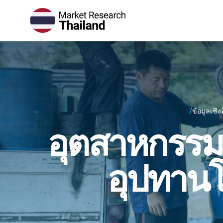
/
ข้อมูลเชิง
อุตสาหกรรมย
อุปทานโ