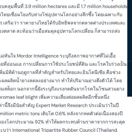
ุมพื้นที่ 3.9 million hectares และมี 1.7 million households
ี้ว่าไทยเชื่อมโยงกับห่วงโซ่อุปทานโลกอย่างลึกซึ้ง โดยเฉพาะกับ
ect เสริมว่า ราคายางไทยได้รับอิทธิพลจากตลาดต่างประเทศและ
งตลาด สะท้อนว่าเมื่อสมดุลอุปทานโลกเปลี่ยน ก็สามารถส่ง
้ไม่ทันใจ Mordor Intelligence ระบุถึงสภาพอากาศที่ไม่เอื้อ
ี่อ่อนแอ การเปลี่ยนการใช้ประโยชน์ที่ดิน และโรคใบร่วงเป็น
เพิ่มมิติด้านฤดูกาลที่สำคัญสำหรับไทยและอินโดนีเซีย คือช่วง
ละผลผลิตน้ำยางลดลงอย่างมาก ทำให้ปริมาณยางตึงตัวได้ โดย
งสะสมสต็อก นอกจากนี้ยังระบุถึงแรงกดดันจากโรคในโซนสวนยาง
ae leaf blight เพิ่มความเสี่ยงต่อผลผลิตอีกชั้นหนึ่ง
่านี้จึงมีนัยสำคัญ Expert Market Research ประเมินว่าในปี
illion metric tons เติบโต 0.6% หลังจากหดตัวต่อเนื่องสองปี
มชาติของโลกประมาณ 92% ทำให้ผลกระทบด้านราคาจากการสะดุด
ุว่า International Tripartite Rubber Council (Thailand,