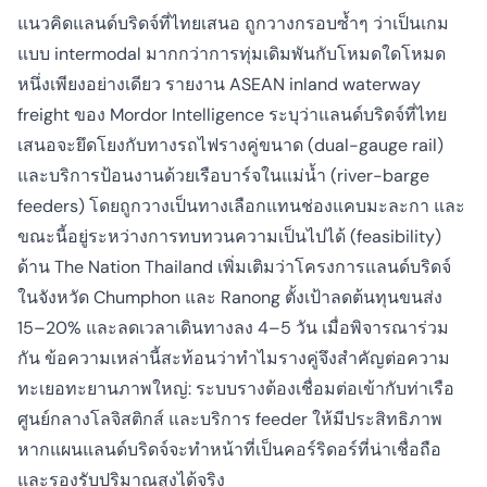
แนวคิดแลนด์บริดจ์ที่ไทยเสนอ ถูกวางกรอบซ้ำๆ ว่าเป็นเกม
แบบ intermodal มากกว่าการทุ่มเดิมพันกับโหมดใดโหมด
หนึ่งเพียงอย่างเดียว รายงาน ASEAN inland waterway
freight ของ Mordor Intelligence ระบุว่าแลนด์บริดจ์ที่ไทย
เสนอจะยึดโยงกับทางรถไฟรางคู่ขนาด (dual-gauge rail)
และบริการป้อนงานด้วยเรือบาร์จในแม่น้ำ (river-barge
feeders) โดยถูกวางเป็นทางเลือกแทนช่องแคบมะละกา และ
ขณะนี้อยู่ระหว่างการทบทวนความเป็นไปได้ (feasibility)
ด้าน The Nation Thailand เพิ่มเติมว่าโครงการแลนด์บริดจ์
ในจังหวัด Chumphon และ Ranong ตั้งเป้าลดต้นทุนขนส่ง
15–20% และลดเวลาเดินทางลง 4–5 วัน เมื่อพิจารณาร่วม
กัน ข้อความเหล่านี้สะท้อนว่าทำไมรางคู่จึงสำคัญต่อความ
ทะเยอทะยานภาพใหญ่: ระบบรางต้องเชื่อมต่อเข้ากับท่าเรือ
ศูนย์กลางโลจิสติกส์ และบริการ feeder ให้มีประสิทธิภาพ
หากแผนแลนด์บริดจ์จะทำหน้าที่เป็นคอร์ริดอร์ที่น่าเชื่อถือ
และรองรับปริมาณสูงได้จริง