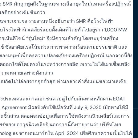
ราะ SMR มักถูกพูดถึงในฐานะทางเลือกยุคใหม่แทนเครื่องปฏิกรณ์
อดีตอย่างเข้มข้นกว่า
ฉพาะเจาะจง รายงานหนึ่งอธิบายว่า SMR คือโรงไฟฟ้า
กับโรงไฟฟ้านิวเคลียร์แบบดั้งเดิมที่โดยทั่วไปอยู่ราว 1,000 MW
น้นดีไซน์ “รุ่นใหม่” จึงมีความสำคัญ โดยระบุว่าเครื่อง
ช้ ซึ่งอาศัยแรงโน้มถ่วง การพาความร้อนตามธรรมชาติ และ
องมนุษย์เพื่อคงความปลอดภัยของเครื่องปฏิกรณ์ นอกจากนี้ยัง
ไดออกไซด์โดยตรงในระหว่างการผลิต เพราะไม่ได้เผาเชื้อเพลิง
นความหมายเฉพาะดังกล่าว
บกัดไม่ปล่อยจากจุดต่ำสุด ท่ามกลางคำสั่งแบนของมาเลเซีย
่างประเทศและภาคเอกชนควบคู่ไปกับเส้นทางหลักผ่าน EGAT
greement มีผลบังคับใช้เมื่อวันที่ July 9, 2025 เปิดทางให้มี
ละชิ้นส่วน ตลอดจนข้อมูลเพื่อการใช้พลังงานนิวเคลียร์และการ
่ขยายอาวุธนิวเคลียร์ นอกจากนี้ยังรายงานว่า บริษัทไทย
ologies จากเดนมาร์กใน April 2024 เพื่อศึกษาความเป็นไปได้