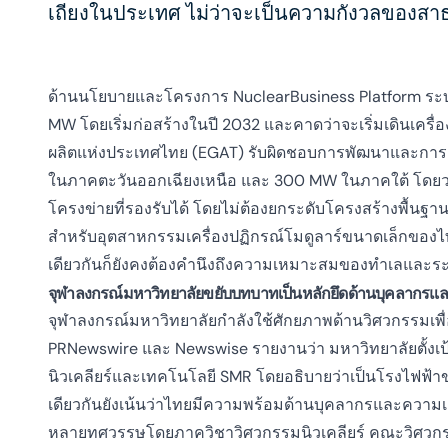
เถียงในประเทศ ไม่ว่าจะเป็นความกังวลของสาธ
ด้านนโยบายและโครงการ NuclearBusiness Platform ระบุ
MW โดยเริ่มก่อสร้างในปี 2032 และคาดว่าจะเริ่มเดินเครื
ผลิตแห่งประเทศไทย (EGAT) รับผิดชอบการพัฒนาและการเด
ในภาคตะวันออกเฉียงเหนือ และ 300 MW ในภาคใต้ โดยวาง
โครงข่ายที่รองรับได้ โดยไม่ต้องยกระดับโครงสร้างพื้นฐ
สำหรับอุตสาหกรรมเครื่องปฏิกรณ์โมดูลาร์ขนาดเล็กของไทย
เดียวกันก็ยังคงต้องคำนึงถึงความเหมาะสมของทำเลและระ
จุฬาลงกรณ์มหาวิทยาลัยขยับบทบาทเป็นหลักยึดด้านบุคลากร
จุฬาลงกรณ์มหาวิทยาลัยกำลังใช้ศักยภาพด้านวิศวกรรมเพื
PRNewswire และ Newswise รายงานว่า มหาวิทยาลัยตั้งเ
นิวเคลียร์และเทคโนโลยี SMR โดยอธิบายว่าเป็นโรงไฟฟ้า
เดียวกันยังเน้นว่าไทยมีความพร้อมด้านบุคลากรและความเชี
หลายทศวรรษโดยภาควิชาวิศวกรรมนิวเคลียร์ คณะวิศวกรรมศ