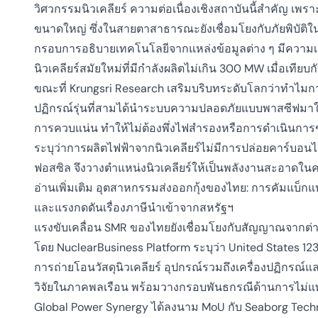
วิศวกรรมนิวเคลียร์ ความต่อเนื่องเชิงสถาบันนี้สำคัญ เพ
ขนาดใหญ่ ซึ่งในสายตาสาธารณะยังเชื่อมโยงกับภัยพิบัติใน
กรอบการอธิบายเทคโนโลยีจากแหล่งข้อมูลต่าง ๆ มีความเ
นิวเคลียร์สมัยใหม่ที่มีกำลังผลิตไม่เกิน 300 MW เมื่อเทียบ
ขณะที่ Krungsri Research เสริมบริบทระดับโลกว่าทำไมการเ
ปฏิกรณ์รุ่นที่สามได้นำระบบความปลอดภัยแบบพาสซีฟมาใ
การควบแน่น ทำให้ไม่ต้องพึ่งไฟสำรองหรือการดำเนินการข
ระบุว่าการผลิตไฟฟ้าจากนิวเคลียร์ไม่มีการปล่อยคาร์บอน
ฟอสซิล จึงวางตำแหน่งนิวเคลียร์ให้เป็นพลังงานสะอาดใ
อ่านเพิ่มเติม
อุตสาหกรรมส่งออกกุ้งของไทย: การคัมแบ็กแบ
และแรงกดดันเรื่องภาษีนำเข้าจากสหรัฐฯ
แรงขับเคลื่อน SMR ของไทยยังเชื่อมโยงกับสัญญาณจากต
โดย NuclearBusiness Platform ระบุว่า United States 123 A
การถ่ายโอนวัสดุนิวเคลียร์ อุปกรณ์รวมถึงเครื่องปฏิกรณ์แ
วิจัยในภาคพลเรือน พร้อมวางกรอบพันธกรณีด้านการไม่แพร
Global Power Synergy ได้ลงนาม MoU กับ Seaborg Techn