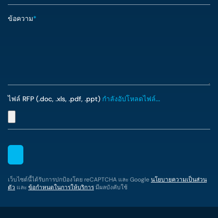
ข้อความ
*
ไฟล์ RFP (.doc, .xls, .pdf, .ppt)
กำลังอัปโหลดไฟล์...
เว็บไซต์นี้ได้รับการปกป้องโดย reCAPTCHA และ Google
นโยบายความเป็นส่วน
ตัว
และ
ข้อกำหนดในการให้บริการ
มีผลบังคับใช้